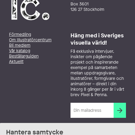
Box 3601
126 27 Stockholm
Förmedling
Häng med i Sveriges
Om Illustratörcentrum
visuella värld!
Bli medlem
Vår katalog
Få exklusiva intervjuer,
Beställarguiden
insikter om pågående
Aktuellt
projekt och inspirerande
exempel på samarbeten
mellan uppdragsgivare,
illustratörer, formgivare och
animatörer – direkt i din
inkorg 8 gånger per år i vårt
brev Pixel & Penna.
Hantera samtycke