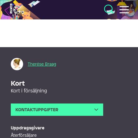
Illustratörcentrum
Therése Braag
Kort
Kort i försäljning
KONTAKTUPPGIFTER
E-post
tessa@thereseillustration.se
Webb
http://www.thereseillustration.se
Uppdragsgivare
Återförsäljare