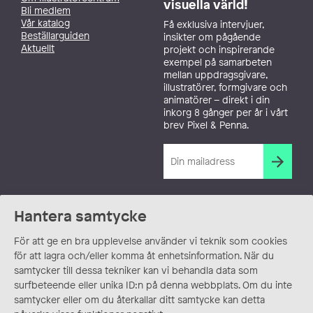
visuella värld!
Bli medlem
Vår katalog
Få exklusiva intervjuer,
Beställarguiden
insikter om pågående
Aktuellt
projekt och inspirerande
exempel på samarbeten
mellan uppdragsgivare,
illustratörer, formgivare och
animatörer – direkt i din
inkorg 8 gånger per år i vårt
brev Pixel & Penna.
Hantera samtycke
För att ge en bra upplevelse använder vi teknik som cookies
för att lagra och/eller komma åt enhetsinformation. När du
samtycker till dessa tekniker kan vi behandla data som
surfbeteende eller unika ID:n på denna webbplats. Om du inte
samtycker eller om du återkallar ditt samtycke kan detta