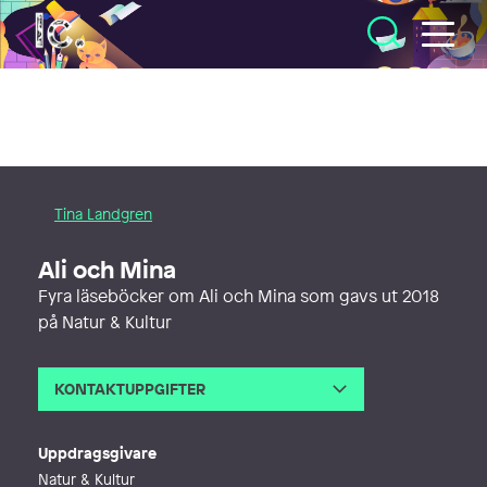
Illustratörcentrum
Tina Landgren
Ali och Mina
Fyra läseböcker om Ali och Mina som gavs ut 2018
på Natur & Kultur
KONTAKTUPPGIFTER
E-post
tina@helmer.nu
Webb
http://www.tinalandgren.com
Uppdragsgivare
Natur & Kultur