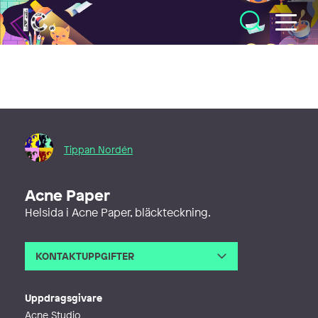
Illustratörcentrum
Tippan Nordén
Acne Paper
Helsida i Acne Paper, bläckteckning.
KONTAKTUPPGIFTER
E-post
tippan@tippan.com
Webb
http://www.tippan.com
Uppdragsgivare
Acne Studio