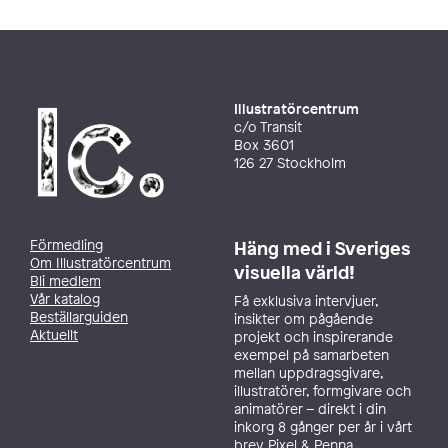
Illustratörcentrum
c/o Transit
Box 3601
126 27 Stockholm
Förmedling
Häng med i Sveriges
Om Illustratörcentrum
visuella värld!
Bli medlem
Vår katalog
Få exklusiva intervjuer,
Beställarguiden
insikter om pågående
Aktuellt
projekt och inspirerande
exempel på samarbeten
mellan uppdragsgivare,
illustratörer, formgivare och
animatörer – direkt i din
inkorg 8 gånger per år i vårt
brev Pixel & Penna.