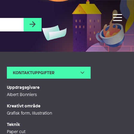
KONTAKTUPPGIFTER
E-post
info@tzenko.com
Webb
http://www.tzenko.com
Uppdragsgivare
Albert Bonniers
Kreativt område
Grafisk form, Illustration
Teknik
Paper cut