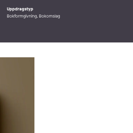
Uppdragstyp
Bokformgivning, Bokomslag