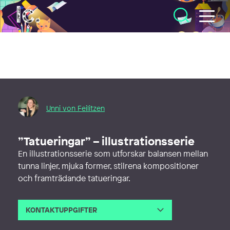
Illustratörcentrum
Unni von Feilitzen
”Tatueringar” – illustrationsserie
En illustrationsserie som utforskar balansen mellan
tunna linjer, mjuka former, stilrena kompositioner
och framträdande tatueringar.
KONTAKTUPPGIFTER
E-post
unni@unniqe.com