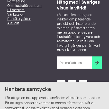
Förmedling
Häng med i Sveriges
Om Illustratörcentrum
visuella värld!
Bli medlem
Vår katalog
Få exklusiva intervjuer,
Beställarguiden
insikter om pågående
Aktuellt
projekt och inspirerande
exempel på samarbeten
mellan uppdragsgivare,
illustratörer, formgivare och
animatörer – direkt i din
inkorg 8 gånger per år i vårt
brev Pixel & Penna.
Hantera samtycke
För att ge en bra upplevelse använder vi teknik som cookies
för att lagra och/eller komma åt enhetsinformation. När du
samtycker till dessa tekniker kan vi behandla data som