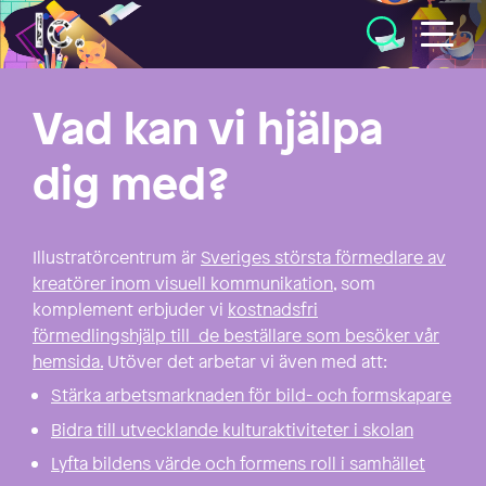
Illustratörcentrum
Vad kan vi hjälpa
dig med?
Illustratörcentrum är
Sveriges största förmedlare av
kreatörer inom visuell kommunikation
, som
komplement erbjuder vi
kostnadsfri
förmedlingshjälp till de beställare som besöker vår
hemsida.
Utöver det arbetar vi även med att:
Stärka arbetsmarknaden för bild- och formskapare
Bidra till utvecklande kulturaktiviteter i skolan
Lyfta bildens värde och formens roll i samhället