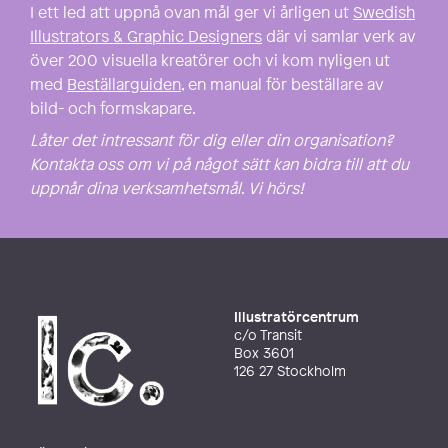
I ett led att uppnå ovan mål ger vi årligen ut
Swedish
Illustrators & Graphic Designers
där vi samlar verk av
över 200 visuella kreatörer och vi kom nyligen ut
med
Beställarguiden
, en manual för beställare av
bild- och formskapare.
Låter det intressant för dig eller din organisation?
Kontakta oss om vi på något sätt kan bidra till att du
uppnår dina verksamhetsmål
.
Vi hörs!
Illustratörcentrum
c/o Transit
Box 3601
126 27 Stockholm