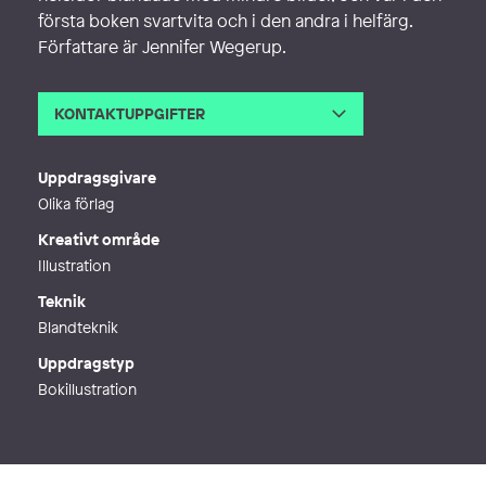
första boken svartvita och i den andra i helfärg.
Författare är Jennifer Wegerup.
KONTAKTUPPGIFTER
E-post
kontakt@valentinschonbeck.se
Webb
https://valentinschonbeck.se/
Uppdragsgivare
Olika förlag
Kreativt område
Illustration
Teknik
Blandteknik
Uppdragstyp
Bokillustration