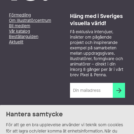
Förmedling
Häng med i Sveriges
Om Illustratörcentrum
visuella värld!
Bli medlem
Vår katalog
Få exklusiva intervjuer,
Beställarguiden
insikter om pågående
Aktuellt
projekt och inspirerande
exempel på samarbeten
mellan uppdragsgivare,
illustratörer, formgivare och
animatörer – direkt i din
inkorg 8 gånger per år i vårt
brev Pixel & Penna.
Hantera samtycke
För att ge en bra upplevelse använder vi teknik som cookies
för att lagra och/eller komma åt enhetsinformation. När du