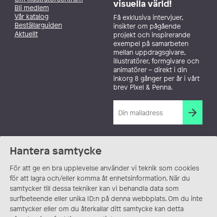
visuella värld!
Bli medlem
Vår katalog
Få exklusiva intervjuer,
Beställarguiden
insikter om pågående
Aktuellt
projekt och inspirerande
exempel på samarbeten
mellan uppdragsgivare,
illustratörer, formgivare och
animatörer – direkt i din
inkorg 8 gånger per år i vårt
brev Pixel & Penna.
Hantera samtycke
För att ge en bra upplevelse använder vi teknik som cookies
för att lagra och/eller komma åt enhetsinformation. När du
samtycker till dessa tekniker kan vi behandla data som
surfbeteende eller unika ID:n på denna webbplats. Om du inte
samtycker eller om du återkallar ditt samtycke kan detta