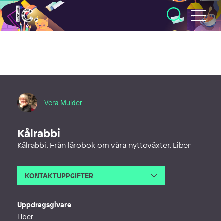
Illustratörcentrum
Vera Mulder
Kålrabbi
Kålrabbi. Från lärobok om våra nyttoväxter. Liber
KONTAKTUPPGIFTER
E-post
veralmulder@gmail.com
Webb
http://www.verasverk.se
Uppdragsgivare
Liber