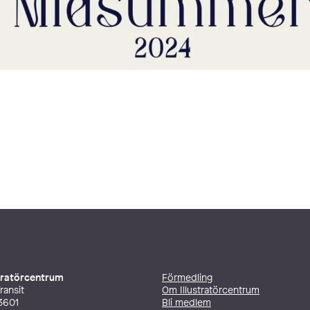
stratörcentrum
Förmedling
ransit
Om Illustratörcentrum
3601
Bli medlem