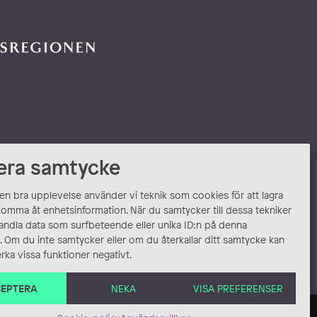
era samtycke
 en bra upplevelse använder vi teknik som cookies för att lagra
komma åt enhetsinformation. När du samtycker till dessa tekniker
andla data som surfbeteende eller unika ID:n på denna
 Om du inte samtycker eller om du återkallar ditt samtycke kan
rka vissa funktioner negativt.
EPTERA
NEKA
VISA PREFERENSER