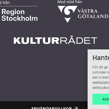
Hant
För att ge
och/eller 
kan vi beh
webbplats.
detta påve
ACC
ANVÄNDARVILLKOR