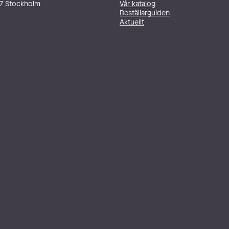
27 Stockholm
Vår katalog
Beställarguiden
Aktuellt