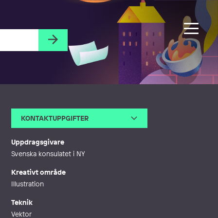
KONTAKTUPPGIFTER
E-post
vero@veronicaballart.com
Webb
http://www.veronicaballart.com
Uppdragsgivare
Svenska konsulatet i NY
Kreativt område
Illustration
Teknik
Vektor