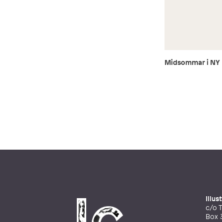
Midsommar i NY
Illu
c/o T
Box 