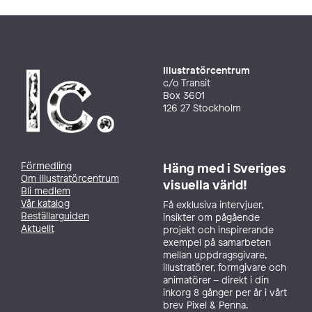
Illustratörcentrum
c/o Transit
Box 3601
126 27 Stockholm
Förmedling
Häng med i Sveriges
Om Illustratörcentrum
visuella värld!
Bli medlem
Vår katalog
Få exklusiva intervjuer,
Beställarguiden
insikter om pågående
Aktuellt
projekt och inspirerande
exempel på samarbeten
mellan uppdragsgivare,
illustratörer, formgivare och
animatörer – direkt i din
inkorg 8 gånger per år i vårt
brev Pixel & Penna.