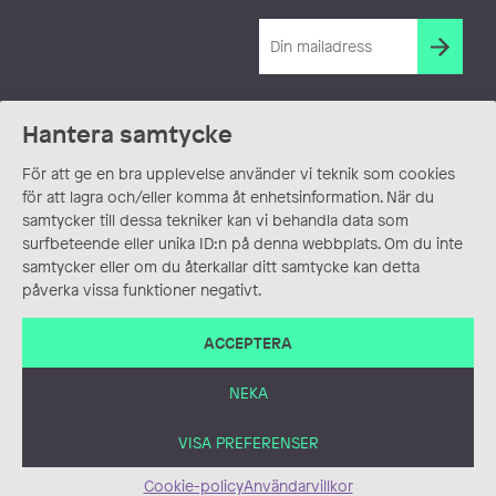
Hantera samtycke
För att ge en bra upplevelse använder vi teknik som cookies
för att lagra och/eller komma åt enhetsinformation. När du
samtycker till dessa tekniker kan vi behandla data som
surfbeteende eller unika ID:n på denna webbplats. Om du inte
samtycker eller om du återkallar ditt samtycke kan detta
påverka vissa funktioner negativt.
ACCEPTERA
NEKA
VISA PREFERENSER
Cookie-policy
Användarvillkor
ANVÄNDARVILLKOR