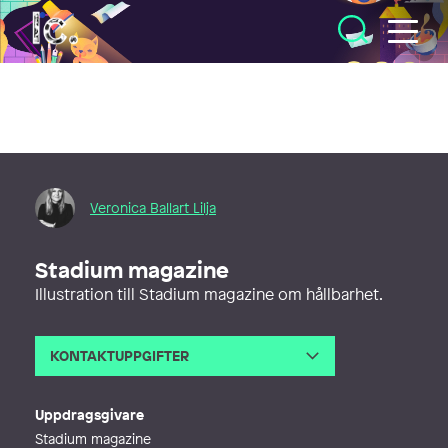
Illustratörcentrum
Veronica Ballart Lilja
Stadium magazine
Illustration till Stadium magazine om hållbarhet.
KONTAKTUPPGIFTER
E-post
vero@veronicaballart.com
Webb
http://www.veronicaballart.com
Uppdragsgivare
Stadium magazine