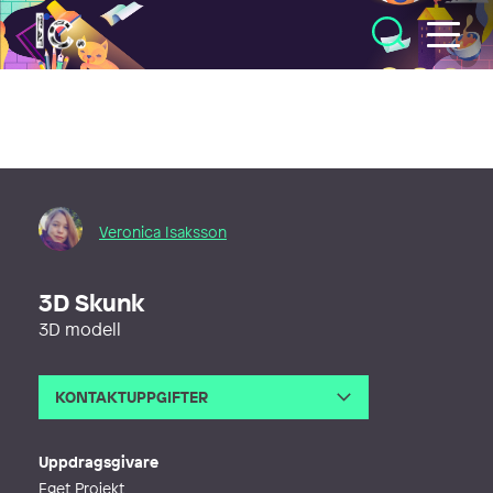
Illustratörcentrum
Veronica Isaksson
3D Skunk
3D modell
KONTAKTUPPGIFTER
E-post
veronicaisakssons@gmail.com
Uppdragsgivare
Eget Projekt