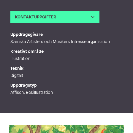
KONTAKTUPPGIFTER
E-post
viktor.edsjo@gmail.com
Webb
http://www.viktoredsjo.com
Uppdragsgivare
Svenska Artisters och Musikers Intresseorganisation
Kreativt område
Illustration
Teknik
Digitalt
Uppdragstyp
Affisch, Bokillustration