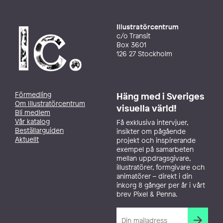
Illustratörcentrum
c/o Transit
Box 3601
126 27 Stockholm
Förmedling
Häng med i Sveriges
Om Illustratörcentrum
visuella värld!
Bli medlem
Vår katalog
Få exklusiva intervjuer,
Beställarguiden
insikter om pågående
Aktuellt
projekt och inspirerande
exempel på samarbeten
mellan uppdragsgivare,
illustratörer, formgivare och
animatörer – direkt i din
inkorg 8 gånger per år i vårt
brev Pixel & Penna.