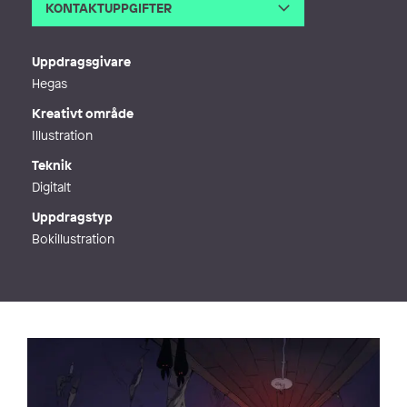
KONTAKTUPPGIFTER
E-post
viktormon91@gmail.com
Webb
http://viktormon.portfoliobox.net
Uppdragsgivare
Hegas
Kreativt område
Illustration
Teknik
Digitalt
Uppdragstyp
Bokillustration