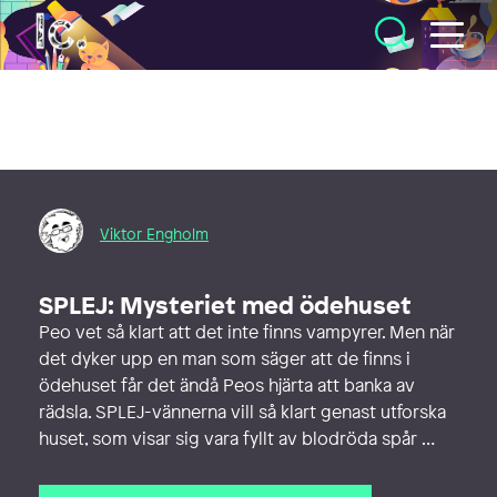
Illustratörcentrum
Viktor Engholm
SPLEJ: Mysteriet med ödehuset
Peo vet så klart att det inte finns vampyrer. Men när
det dyker upp en man som säger att de finns i
ödehuset får det ändå Peos hjärta att banka av
rädsla. SPLEJ-vännerna vill så klart genast utforska
huset, som visar sig vara fyllt av blodröda spår …