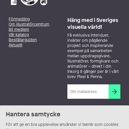
Förmedling
Häng med i Sveriges
Om Illustratörcentrum
visuella värld!
Bli medlem
Vår katalog
Få exklusiva intervjuer,
Beställarguiden
insikter om pågående
Aktuellt
projekt och inspirerande
exempel på samarbeten
mellan uppdragsgivare,
illustratörer, formgivare och
animatörer – direkt i din
inkorg 8 gånger per år i vårt
brev Pixel & Penna.
Hantera samtycke
För att ge en bra upplevelse använder vi teknik som cookies