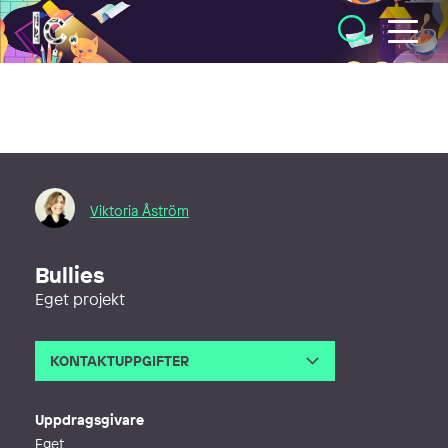
Illustratörcentrum
Viktoria Åström
Bullies
Eget projekt
KONTAKTUPPGIFTER
E-post
viktoria@viktoriaastrom.se
Webb
https://www.viktoriaastrom.com
Uppdragsgivare
Eget