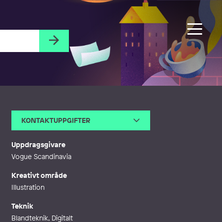
KONTAKTUPPGIFTER
E-post
info@viktoriamattsson.com
Webb
https://www.viktoriamattsson.c
Uppdragsgivare
om
Vogue Scandinavia
Kreativt område
Illustration
Teknik
Blandteknik, Digitalt