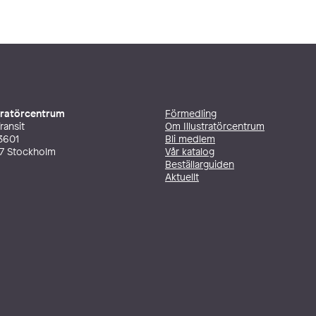
stratörcentrum
Förmedling
ransit
Om Illustratörcentrum
3601
Bli medlem
27 Stockholm
Vår katalog
Beställarguiden
Aktuellt