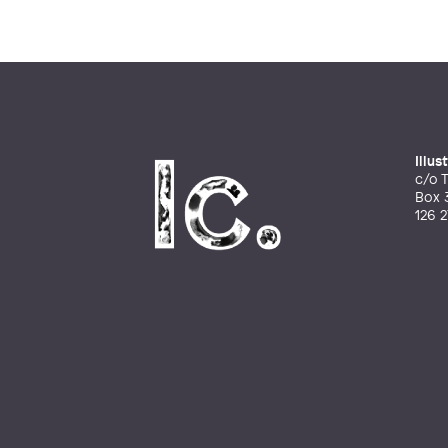
Illu
c/o T
Box 
126 