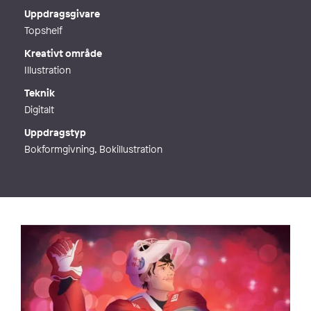
Webb
http://yennifergodin.wixsite.com/p
Uppdragsgivare
ortfolio
Topshelf
Kreativt område
Illustration
Teknik
Digitalt
Uppdragstyp
Bokformgivning, Bokillustration