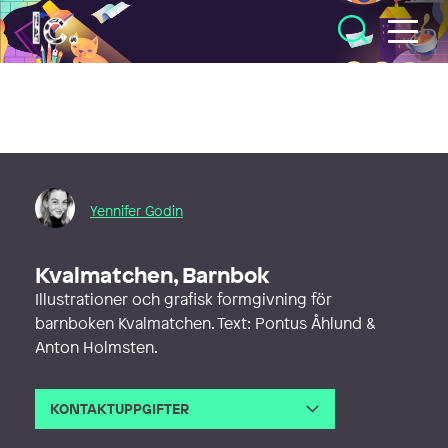
Illustratörcentrum
Yennifer Godin
Kvalmatchen, Barnbok
Illustrationer och grafisk formgivning för
barnboken Kvalmatchen. Text: Pontus Åhlund &
Anton Holmsten.
KONTAKTUPPGIFTER
E-post
yennifergodin@gmail.com