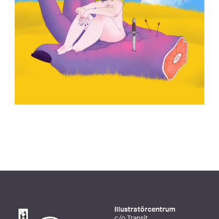
Illustratörcentrum
c/o Transit