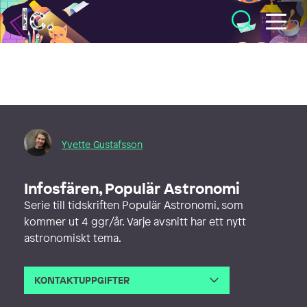
Illustratörcentrum
Yvette Gustafsson
Infosfären, Populär Astronomi
Serie till tidskriften Populär Astronomi, som
kommer ut 4 ggr/år. Varje avsnitt har ett nytt
astronomiskt tema.
KONTAKTUPPGIFTER
E-post
yvette.gustafsson@gmail.com