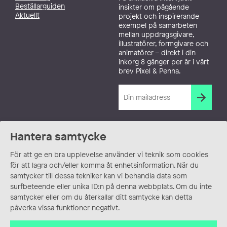
Beställarguiden
insikter om pågående
Aktuellt
projekt och inspirerande
exempel på samarbeten
mellan uppdragsgivare,
illustratörer, formgivare och
animatörer – direkt i din
inkorg 8 gånger per år i vårt
brev Pixel & Penna.
Hantera samtycke
För att ge en bra upplevelse använder vi teknik som cookies
för att lagra och/eller komma åt enhetsinformation. När du
samtycker till dessa tekniker kan vi behandla data som
surfbeteende eller unika ID:n på denna webbplats. Om du inte
samtycker eller om du återkallar ditt samtycke kan detta
påverka vissa funktioner negativt.