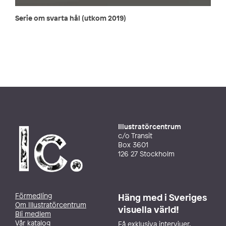
Serie om svarta hål (utkom 2019)
Illustratörcentrum
c/o Transit
Box 3601
126 27 Stockholm
Förmedling
Häng med i Sveriges
Om Illustratörcentrum
visuella värld!
Bli medlem
Vår katalog
Få exklusiva intervjuer,