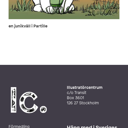
en junikväll i Partille
Illustratörcentrum
c/o Transit
Box 3601
126 27 Stockholm
Förmedling
Häng med i Sveriges