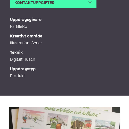
KONTAKTUPPGIFTER
E-post
yvette.gustafsson@gmail.com
Webb
http://uvett.se
Uppdragsgivare
PartilleBo
Kreativt område
Illustration, Serier
Teknik
Digitalt, Tusch
Uppdragstyp
Produkt