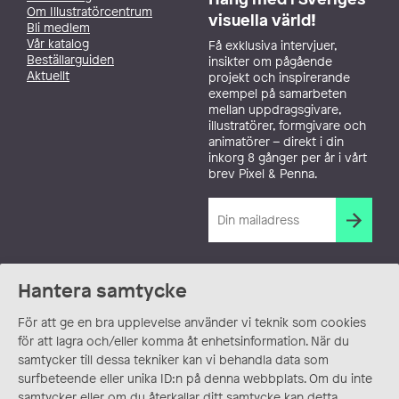
Om Illustratörcentrum
visuella värld!
Bli medlem
Vår katalog
Få exklusiva intervjuer,
Beställarguiden
insikter om pågående
Aktuellt
projekt och inspirerande
exempel på samarbeten
mellan uppdragsgivare,
illustratörer, formgivare och
animatörer – direkt i din
inkorg 8 gånger per år i vårt
brev Pixel & Penna.
Hantera samtycke
För att ge en bra upplevelse använder vi teknik som cookies
för att lagra och/eller komma åt enhetsinformation. När du
samtycker till dessa tekniker kan vi behandla data som
surfbeteende eller unika ID:n på denna webbplats. Om du inte
samtycker eller om du återkallar ditt samtycke kan detta