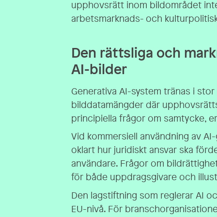
upphovsrätt inom bildområdet inte
arbetsmarknads- och kulturpolitisk
Den rättsliga och mar
AI-bilder
Generativa AI-system tränas i sto
bilddatamängder där upphovsrätts
principiella frågor om samtycke, er
Vid kommersiell användning av AI-g
oklart hur juridiskt ansvar ska förd
användare. Frågor om bildrättighe
för både uppdragsgivare och illust
Den lagstiftning som reglerar AI o
EU-nivå. För branschorganisatione