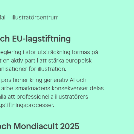
al – Illustratörcentrum
ch EU-lagstiftning
eglering i stor utsträckning formas på
 en aktiv part i att stärka europeisk
sationer för illustration.
ositioner kring generativ AI och
m arbetsmarknadens konsekvenser delas
lla att professionella illustratörers
agstiftningsprocesser.
 och Mondiacult 2025