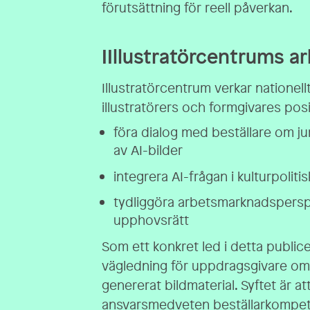
förutsättning för reell påverkan.
IIllustratörcentrums ar
Illustratörcentrum verkar nationellt
illustratörers och formgivares posit
föra dialog med beställare om ju
av AI-bilder
integrera AI-frågan i kulturpol
tydliggöra arbetsmarknadspersp
upphovsrätt
Som ett konkret led i detta publice
vägledning för uppdragsgivare om j
genererat bildmaterial. Syftet är att
ansvarsmedveten beställarkompe