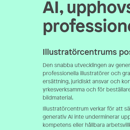
AI, upphov
professione
Illustratörcentrums po
Den snabba utvecklingen av genera
professionella illustratörer och g
ersättning, juridiskt ansvar och kon
yrkesverksamma och för beställar
bildmaterial.
Illustratörcentrum verkar för att sä
generativ AI inte underminerar upp
kompetens eller hållbara arbetsvill