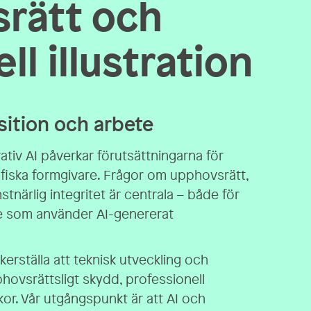
srätt och
ll illustration
sition och arbete
tiv AI påverkar förutsättningarna för
rafiska formgivare. Frågor om upphovsrätt,
stnärlig integritet är centrala – både för
e som använder AI-genererat
kerställa att teknisk utveckling och
hovsrättsligt skydd, professionell
kor. Vår utgångspunkt är att AI och