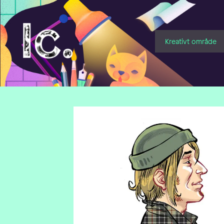
Illustratörcentrum
Kreativt område