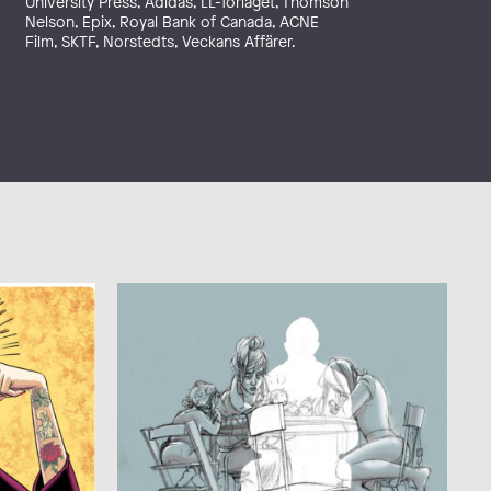
University Press, Adidas, LL-förlaget, Thomson
Nelson, Epix, Royal Bank of Canada, ACNE
Film, SKTF, Norstedts, Veckans Affärer.