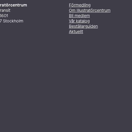
stratörcentrum
Förmedling
ransit
Om Illustratörcentrum
3601
Bli medlem
27 Stockholm
Vår katalog
Beställarguiden
Aktuellt