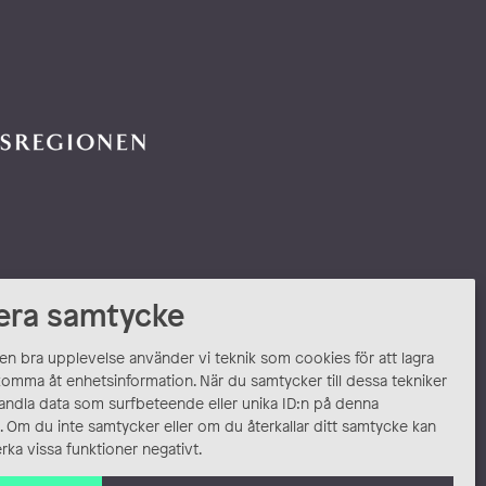
era samtycke
 en bra upplevelse använder vi teknik som cookies för att lagra
komma åt enhetsinformation. När du samtycker till dessa tekniker
andla data som surfbeteende eller unika ID:n på denna
 Om du inte samtycker eller om du återkallar ditt samtycke kan
rka vissa funktioner negativt.