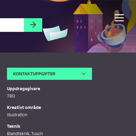
KONTAKTUPPGIFTER
E-post
anders@stockholmillustration.
com
Uppdragsgivare
Webb
http://stockholmillustration.co
TBD
m/category/anders-westerberg/
Kreativt område
Illustration
Teknik
Blandteknik, Tusch