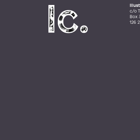
Illu
c/o T
Box 
126 