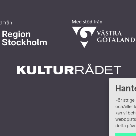
Hant
För att ge
och/eller 
kan vi beh
webbplats.
detta påve