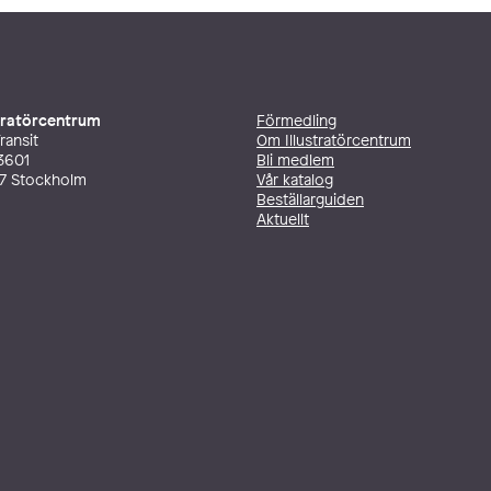
stratörcentrum
Förmedling
ransit
Om Illustratörcentrum
3601
Bli medlem
27 Stockholm
Vår katalog
Beställarguiden
Aktuellt