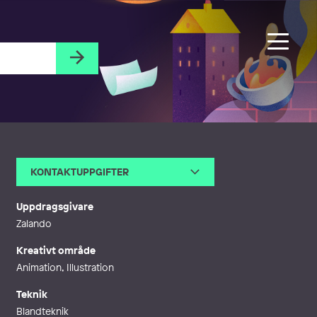
KONTAKTUPPGIFTER
E-post
anders@stockholmillustration.
com
Uppdragsgivare
Webb
http://stockholmillustration.co
Zalando
m/category/anders-westerberg/
Kreativt område
Animation, Illustration
Teknik
Blandteknik