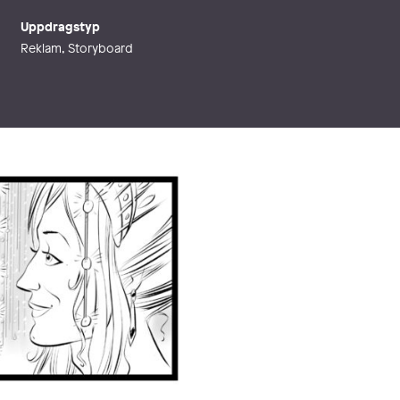
Uppdragstyp
Reklam, Storyboard