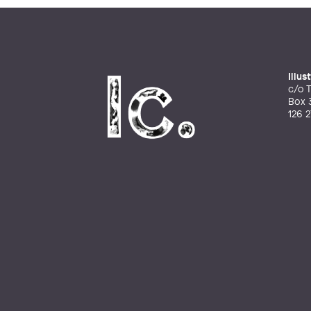
Illu
c/o T
Box 
126 