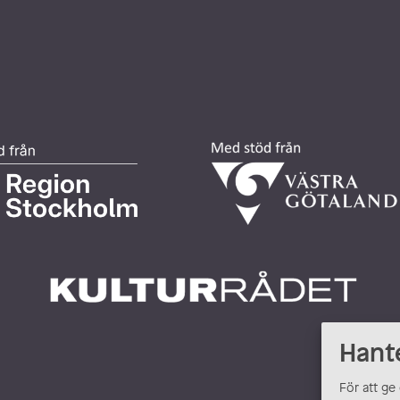
Hant
För att ge