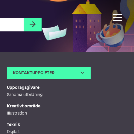
KONTAKTUPPGIFTER
E-post
anna@bjornstromform.se
Telefon
Uppdragsgivare
Webb
https://bjornstromform.se
Sanoma utbildning
Kreativt område
Illustration
Teknik
Digitalt