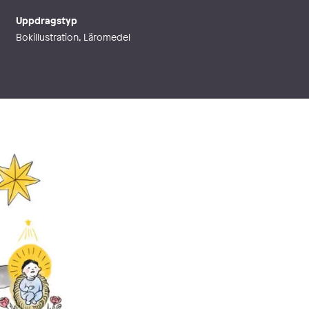
Uppdragstyp
Bokillustration, Läromedel