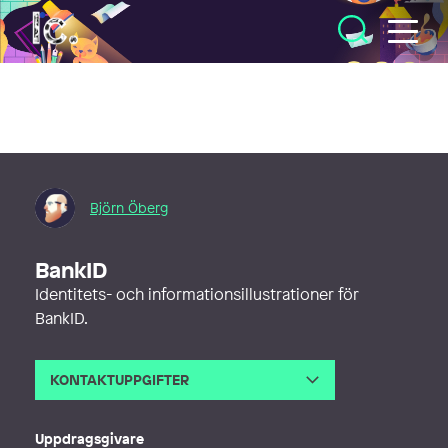
Illustratörcentrum
Björn Öberg
BankID
Identitets- och informationsillustrationer för
BankID.
KONTAKTUPPGIFTER
E-post
contact@bjornoberg.com
Webb
http://bjornoberg.com
Uppdragsgivare