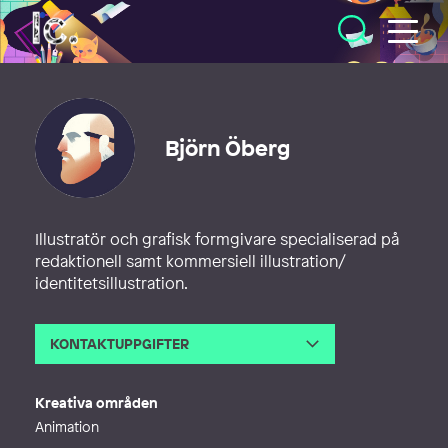
Illustratörcentrum
Björn Öberg
Illustratör och grafisk formgivare specialiserad på
redaktionell samt kommersiell illustration/
identitetsillustration.
KONTAKTUPPGIFTER
E-post
contact@bjornoberg.com
Webb
http://bjornoberg.com
Kreativa områden
Animation