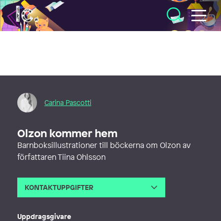
Illustratörcentrum
Carina Pascotti
Olzon kommer hem
Barnboksillustrationer till böckerna om Olzon av
författaren Tiina Ohlsson
KONTAKTUPPGIFTER
E-post
carina@pascotti.com
Webb
http://www.serendipitybyc.com
Uppdragsgivare