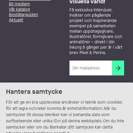
visuella värld!
Bli medlem
Vår katalog
Få exklusiva intervjuer,
Beställarguiden
insikter om pågående
Aktuellt
projekt och inspirerande
exempel på samarbeten
mellan uppdragsgivare,
illustratörer, formgivare och
animatörer – direkt i din
inkorg 8 gånger per år i vårt
brev Pixel & Penna.
Hantera samtycke
För att ge en bra upplevelse använder vi teknik som cookies
för att lagra och/eller komma åt enhetsinformation. När du
samtycker till dessa tekniker kan vi behandla data som
surfbeteende eller unika ID:n på denna webbplats. Om du inte
samtycker eller om du återkallar ditt samtycke kan detta