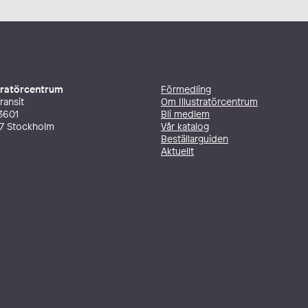
stratörcentrum
Förmedling
ransit
Om Illustratörcentrum
3601
Bli medlem
27 Stockholm
Vår katalog
Beställarguiden
Aktuellt