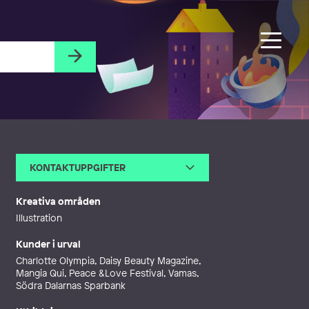
KONTAKTUPPGIFTER
E-post
carina@pascotti.com
Webb
http://www.serendipitybyc.co
Kreativa områden
m
Illustration
Kunder i urval
Charlotte Olympia, Daisy Beauty Magazine,
Mangia Qui, Peace &Love Festival, Vamas,
Södra Dalarnas Sparbank