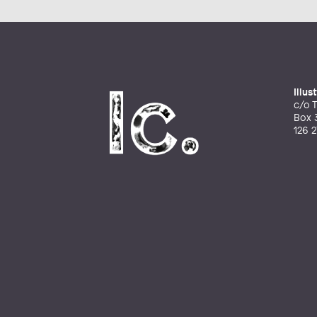
Illu
c/o T
Box 
126 