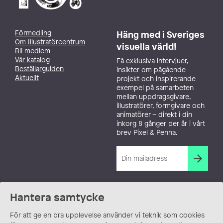
Förmedling
Häng med i Sveriges
Om Illustratörcentrum
visuella värld!
Bli medlem
Vår katalog
Få exklusiva intervjuer,
Beställarguiden
insikter om pågående
Aktuellt
projekt och inspirerande
exempel på samarbeten
mellan uppdragsgivare,
illustratörer, formgivare och
animatörer – direkt i din
inkorg 8 gånger per år i vårt
brev Pixel & Penna.
Hantera samtycke
För att ge en bra upplevelse använder vi teknik som cookies