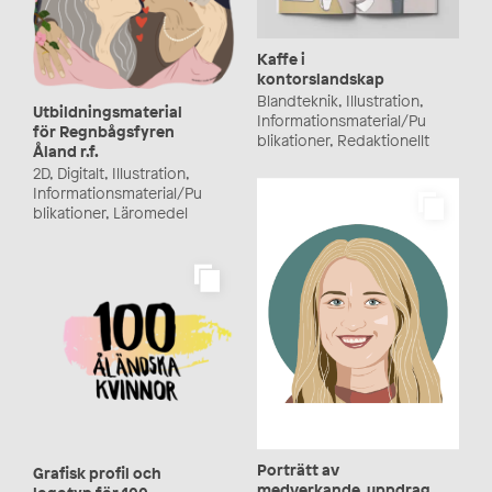
Kaffe i
kontorslandskap
Blandteknik, Illustration,
Utbildningsmaterial
Informationsmaterial/Pu
för Regnbågsfyren
blikationer, Redaktionellt
Åland r.f.
2D, Digitalt, Illustration,
Informationsmaterial/Pu
blikationer, Läromedel
Porträtt av
Grafisk profil och
medverkande, uppdrag