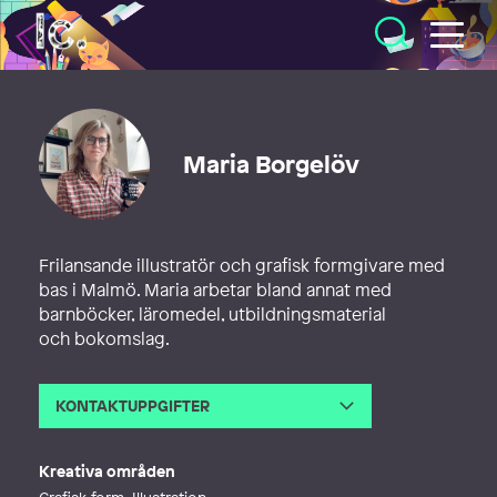
Illustratörcentrum
Maria Borgelöv
Frilansande illustratör och grafisk formgivare med
bas i Malmö. Maria arbetar bland annat med
barnböcker, läromedel, utbildningsmaterial
och bokomslag.
KONTAKTUPPGIFTER
E-post
maria@borgelov.com
Webb
http://borgelov.com
Kreativa områden