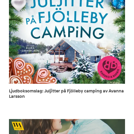
Ljudboksomslag: Juljitter på Fjölleby camping av Avanna
Larsson