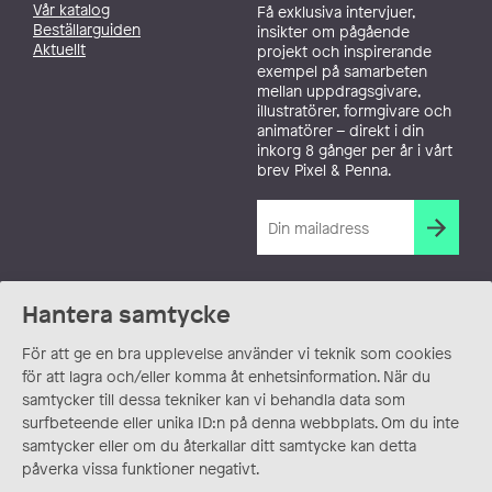
Vår katalog
Få exklusiva intervjuer,
Beställarguiden
insikter om pågående
Aktuellt
projekt och inspirerande
exempel på samarbeten
mellan uppdragsgivare,
illustratörer, formgivare och
animatörer – direkt i din
inkorg 8 gånger per år i vårt
brev Pixel & Penna.
Hantera samtycke
För att ge en bra upplevelse använder vi teknik som cookies
för att lagra och/eller komma åt enhetsinformation. När du
samtycker till dessa tekniker kan vi behandla data som
surfbeteende eller unika ID:n på denna webbplats. Om du inte
samtycker eller om du återkallar ditt samtycke kan detta
påverka vissa funktioner negativt.