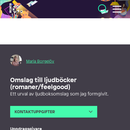
Illustratörcentrum
Maria Borgelöv
Omslag till ljudböcker
(romaner/feelgood)
Ett urval av ljudboksomslag som jag formgivit.
KONTAKTUPPGIFTER
E-post
maria@borgelov.com
Webb
http://borgelov.com
Uppdragsgivare