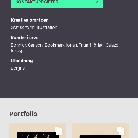
KONTAKTUPPGIFTER
E-post
maria@mariatrolle.se
Webb
http://www.mariatrolle.se
Kreativa områden
Grafisk form, Illustration
Kunder i urval
Bonnier, Carlsen, Bookmark förlag, Triumf förlag, Calazo
förlag
Utbildning
Berghs
Portfolio