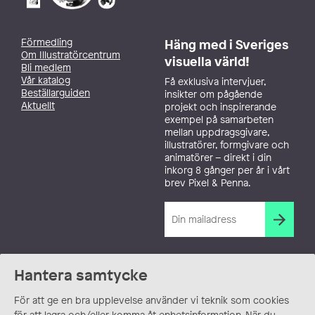
Förmedling
Häng med i Sveriges
Om Illustratörcentrum
visuella värld!
Bli medlem
Vår katalog
Få exklusiva intervjuer,
Beställarguiden
insikter om pågående
Aktuellt
projekt och inspirerande
exempel på samarbeten
mellan uppdragsgivare,
illustratörer, formgivare och
animatörer – direkt i din
inkorg 8 gånger per år i vårt
brev Pixel & Penna.
Hantera samtycke
För att ge en bra upplevelse använder vi teknik som cookies
för att lagra och/eller komma åt enhetsinformation. När du