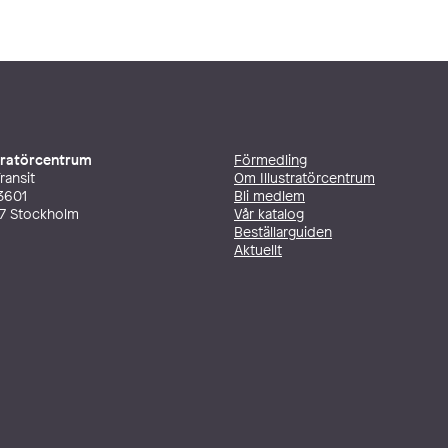
stratörcentrum
Förmedling
ransit
Om Illustratörcentrum
3601
Bli medlem
27 Stockholm
Vår katalog
Beställarguiden
Aktuellt