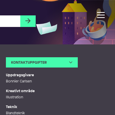
KONTAKTUPPGIFTER
E-post
maria@mariatrolle.se
Webb
http://www.mariatrolle.se
Uppdragsgivare
Bonnier Carlsen
Kreativt område
Illustration
Teknik
Blandteknik