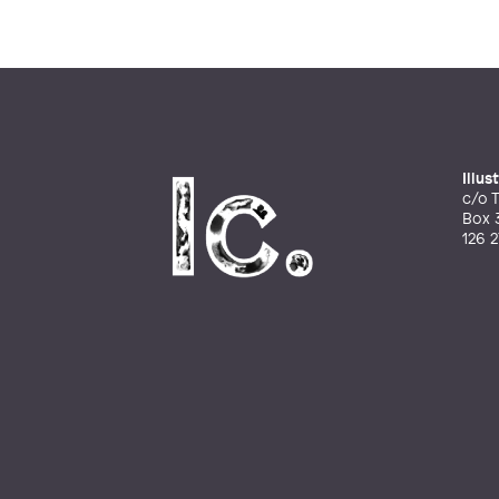
Illu
c/o T
Box 
126 