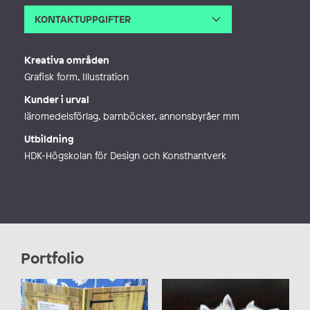
KONTAKTUPPGIFTER
E-post
info@marianneerlandsson.se
Webb
http://www.marianneerlandsson.se
Kreativa områden
Grafisk form, Illustration
Kunder i urval
läromedelsförlag, barnböcker, annonsbyråer mm
Utbildning
HDK-Högskolan för Design och Konsthantverk
Portfolio