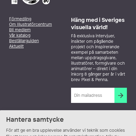
Förmedling
Häng med i Sveriges
Om Illustratörcentrum
visuella värld!
Bli medlem
Vår katalog
Få exklusiva intervjuer,
Beställarguiden
insikter om pågående
Aktuellt
projekt och inspirerande
exempel på samarbeten
mellan uppdragsgivare,
illustratörer, formgivare och
animatörer – direkt i din
inkorg 8 gånger per år i vårt
brev Pixel & Penna.
Hantera samtycke
För att ge en bra upplevelse använder vi teknik som cookies