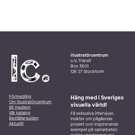
Illustratörcentrum
c/o Transit
Box 3601
126 27 Stockholm
Förmedling
Häng med i Sveriges
Om Illustratörcentrum
visuella värld!
Bli medlem
Vår katalog
Få exklusiva intervjuer,
Beställarguiden
insikter om pågående
Aktuellt
projekt och inspirerande
exempel på samarbeten
mellan uppdragsgivare,