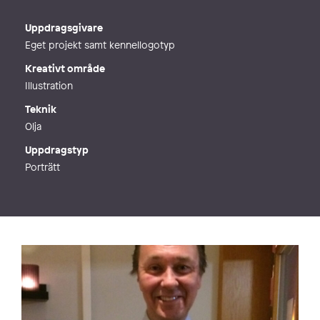
E-post
info@marianneerlandsson.se
Webb
http://www.marianneerlandsson.se
Uppdragsgivare
Eget projekt samt kennellogotyp
Kreativt område
Illustration
Teknik
Olja
Uppdragstyp
Porträtt