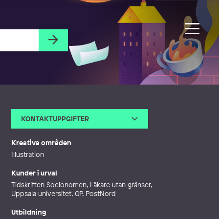
KONTAKTUPPGIFTER
E-post
info@marika-met-illustration.c
om
Kreativa områden
Webb
http://www.marika-met-illustrati
Illustration
on.com
Kunder i urval
Tidskriften Socionomen, Läkare utan gränser,
Uppsala universitet, GP, PostNord
Utbildning