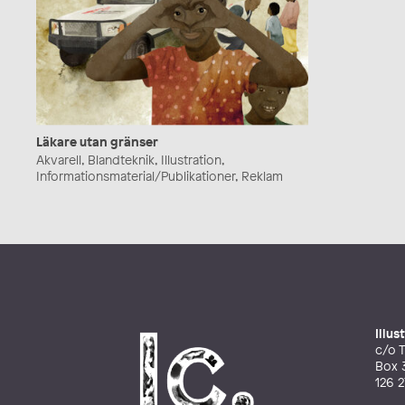
Läkare utan gränser
Akvarell, Blandteknik, Illustration,
Informationsmaterial/Publikationer, Reklam
Illu
c/o T
Box 
126 