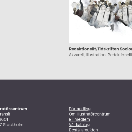
Redaktionellt, Tidskriften Soc
Akvarell, Illustration, Redaktionell
stratörcentrum
Förmedling
ransit
Om Illustratörcentrum
3601
Bli medlem
27 Stockholm
Vår katalog
Beställarguiden