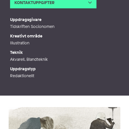
KONTAKTUPPGIFTER
E-post
info@marika-met-illustration.com
Webb
http://www.marika-met-illustration.c
Uppdragsgivare
om
Tidskriften Socionomen
Kreativt område
Illustration
Teknik
Akvarell, Blandteknik
Uppdragstyp
Redaktionellt