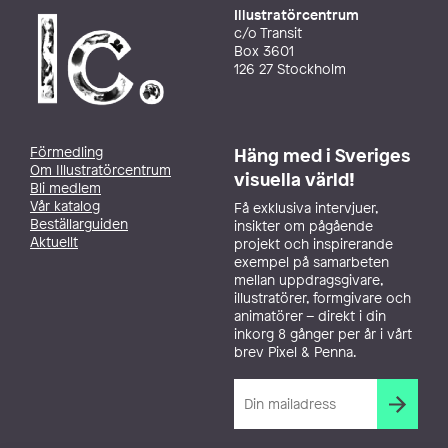
Illustratörcentrum
c/o Transit
Box 3601
126 27 Stockholm
Förmedling
Häng med i Sveriges
Om Illustratörcentrum
visuella värld!
Bli medlem
Vår katalog
Få exklusiva intervjuer,
Beställarguiden
insikter om pågående
Aktuellt
projekt och inspirerande
exempel på samarbeten
mellan uppdragsgivare,
illustratörer, formgivare och
animatörer – direkt i din
inkorg 8 gånger per år i vårt
brev Pixel & Penna.