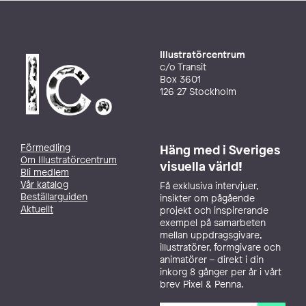
Illustratörcentrum
c/o Transit
Box 3601
126 27 Stockholm
Förmedling
Häng med i Sveriges
Om Illustratörcentrum
visuella värld!
Bli medlem
Vår katalog
Få exklusiva intervjuer,
Beställarguiden
insikter om pågående
Aktuellt
projekt och inspirerande
exempel på samarbeten
mellan uppdragsgivare,
illustratörer, formgivare och
animatörer – direkt i din
inkorg 8 gånger per år i vårt
brev Pixel & Penna.