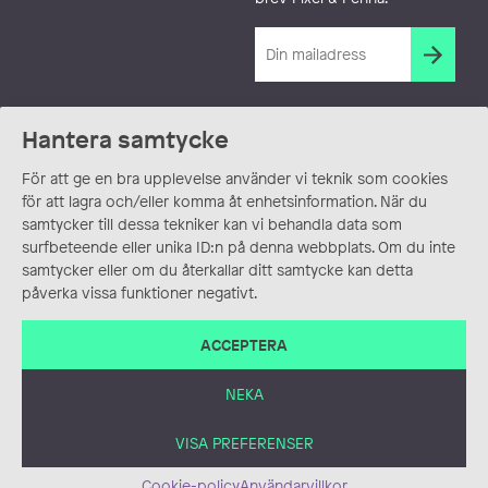
Hantera samtycke
För att ge en bra upplevelse använder vi teknik som cookies
för att lagra och/eller komma åt enhetsinformation. När du
samtycker till dessa tekniker kan vi behandla data som
surfbeteende eller unika ID:n på denna webbplats. Om du inte
samtycker eller om du återkallar ditt samtycke kan detta
påverka vissa funktioner negativt.
ACCEPTERA
NEKA
VISA PREFERENSER
Cookie-policy
Användarvillkor
ANVÄNDARVILLKOR