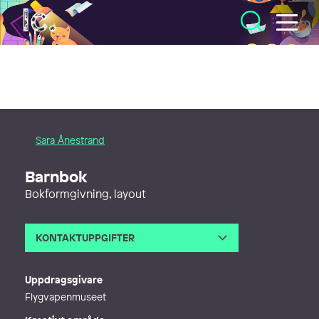
Illustratörcentrum
Sara Ånestrand
Barnbok
Bokformgivning, layout
KONTAKTUPPGIFTER
E-post
sara.anestrand@gmail.com
Uppdragsgivare
Flygvapenmuseet