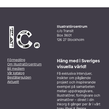
Illustratörcentrum
c/o Transit
Box 3601
126 27 Stockholm
Förmedling
Häng med i Sveriges
Om Illustratörcentrum
visuella värld!
Bli medlem
Vår katalog
Få exklusiva intervjuer,
Beställarguiden
insikter om pågående
Aktuellt
projekt och inspirerande
exempel på samarbeten
mellan uppdragsgivare,
illustratörer, formgivare och
animatörer – direkt i din
inkorg 8 gånger per år i vårt
brev Pixel & Penna.