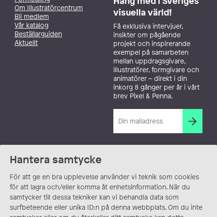
Häng med i Sveriges
Om Illustratörcentrum
visuella värld!
Bli medlem
Vår katalog
Få exklusiva intervjuer,
Beställarguiden
insikter om pågående
Aktuellt
projekt och inspirerande
exempel på samarbeten
mellan uppdragsgivare,
illustratörer, formgivare och
animatörer – direkt i din
inkorg 8 gånger per år i vårt
brev Pixel & Penna.
Hantera samtycke
För att ge en bra upplevelse använder vi teknik som cookies
för att lagra och/eller komma åt enhetsinformation. När du
samtycker till dessa tekniker kan vi behandla data som
surfbeteende eller unika ID:n på denna webbplats. Om du inte