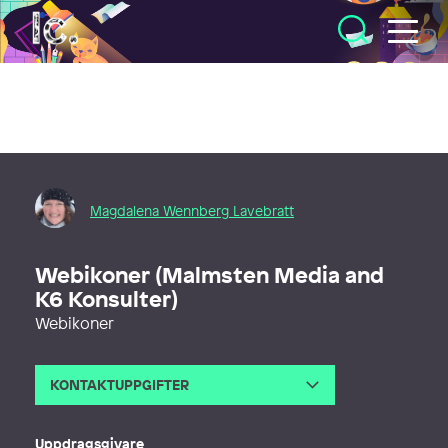
Illustratörcentrum
Magdalena Wennberg Lavebratt
Webikoner (Malmsten Media and
K6 Konsulter)
Webikoner
KONTAKTUPPGIFTER
E-post
magdalena@mwlavebratt.se
Telefon
Uppdragsgivare