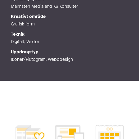
Webb
http://mwlavebratt.se
Malmsten Media and K6 Konsulter
Kreativt område
Grafisk form
Teknik
Digitalt, Vektor
Uppdragstyp
Ikoner/Piktogram, Webbdesign