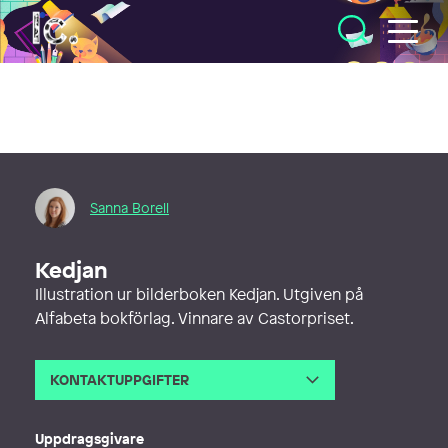
Illustratörcentrum
Sanna Borell
Kedjan
Illustration ur bilderboken Kedjan. Utgiven på
Alfabeta bokförlag. Vinnare av Castorpriset.
KONTAKTUPPGIFTER
E-post
sanna.borell@gmail.com
Uppdragsgivare