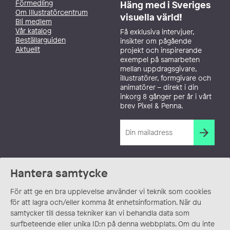
Förmedling
Häng med i Sveriges
Om Illustratörcentrum
visuella värld!
Bli medlem
Vår katalog
Få exklusiva intervjuer,
Beställarguiden
insikter om pågående
Aktuellt
projekt och inspirerande
exempel på samarbeten
mellan uppdragsgivare,
illustratörer, formgivare och
animatörer – direkt i din
inkorg 8 gånger per år i vårt
brev Pixel & Penna.
Hantera samtycke
För att ge en bra upplevelse använder vi teknik som cookies
för att lagra och/eller komma åt enhetsinformation. När du
samtycker till dessa tekniker kan vi behandla data som
surfbeteende eller unika ID:n på denna webbplats. Om du inte