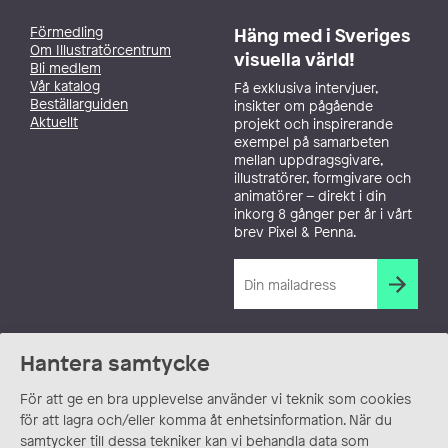
Förmedling
Häng med i Sveriges
Om Illustratörcentrum
visuella värld!
Bli medlem
Vår katalog
Få exklusiva intervjuer,
Beställarguiden
insikter om pågående
Aktuellt
projekt och inspirerande
exempel på samarbeten
mellan uppdragsgivare,
illustratörer, formgivare och
animatörer – direkt i din
inkorg 8 gånger per år i vårt
brev Pixel & Penna.
Hantera samtycke
För att ge en bra upplevelse använder vi teknik som cookies
för att lagra och/eller komma åt enhetsinformation. När du
samtycker till dessa tekniker kan vi behandla data som