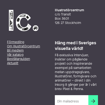
Illustratörcentrum
c/o Transit
Box 3601
126 27 Stockholm
Förmedling
Häng med i Sveriges
Om Illustratörcentrum
visuella värld!
Bli medlem
Vår katalog
Få exklusiva intervjuer,
Beställarguiden
insikter om pågående
Aktuellt
projekt och inspirerande
exempel på samarbeten
mellan uppdragsgivare,
illustratörer, formgivare och
animatörer – direkt i din
inkorg 8 gånger per år i vårt
brev Pixel & Penna.