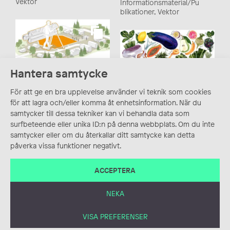
Vektor
Informationsmaterial/Pu
blikationer, Vektor
Hantera samtycke
Samhällsbyggnadspro
cess
2D, Illustration, Infografik,
För att ge en bra upplevelse använder vi teknik som cookies
Kartor, Vektor
för att lagra och/eller komma åt enhetsinformation. När du
samtycker till dessa tekniker kan vi behandla data som
surfbeteende eller unika ID:n på denna webbplats. Om du inte
samtycker eller om du återkallar ditt samtycke kan detta
påverka vissa funktioner negativt.
ACCEPTERA
Frukt & Grönt
Affisch, Akvarell,
Blandteknik, Illustration
NEKA
VISA PREFERENSER
Illustrativ instruktion