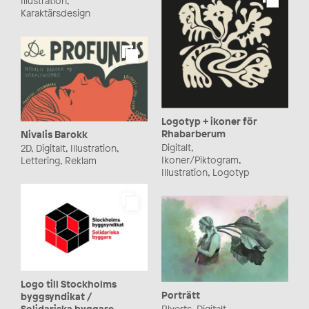
Illustration,
Karaktärsdesign
Logotyp + ikoner för
Rhabarberum
Nivalis Barokk
Digitalt,
2D, Digitalt, Illustration,
Ikoner/Piktogram,
Lettering, Reklam
Illustration, Logotyp
Logo till Stockholms
Porträtt
byggsyndikat /
Solidariska byggare
Blyerts, Digitalt,