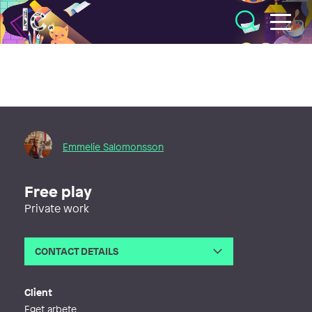
Illustratörcentrum
Emmelie Salomonsson
Free play
Private work
CONTACT DETAILS
Email
emmeliesal@hotmail.com
Phone
Client
Web
https://www.emmeliesalomonsson.se
Eget arbete