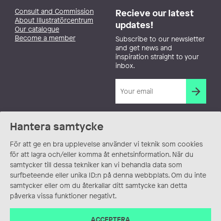
Consult and Commission
Recieve our latest
About Illustratörcentrum
updates!
Our catalogue
Become a member
Subscribe to our newsletter
and get news and
inspiration straight to your
inbox.
Hantera samtycke
För att ge en bra upplevelse använder vi teknik som cookies
för att lagra och/eller komma åt enhetsinformation. När du
samtycker till dessa tekniker kan vi behandla data som
surfbeteende eller unika ID:n på denna webbplats. Om du inte
samtycker eller om du återkallar ditt samtycke kan detta
påverka vissa funktioner negativt.
ACCEPTERA