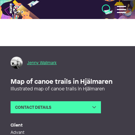
Illustratörcentrum
Jenny Wallmark
Map of canoe trails in Hjälmaren
Illustrated map of canoe trails in Hjälmaren
CONTACT DETAILS
Email
jenny@jennywallmark.se
Web
http://www.jennywallmark.se
Client
Advant