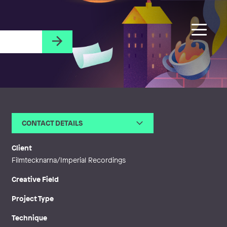
CONTACT DETAILS
Email
jessica@goldspoon.se
Web
https://jessica1281.wixsite.com/j
Client
essica-lauren
Filmtecknarna/Imperial Recordings
Creative Field
Project Type
Technique