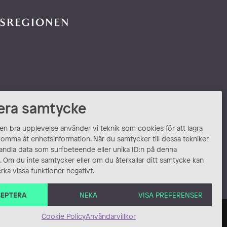
era samtycke
 en bra upplevelse använder vi teknik som cookies för att lagra
komma åt enhetsinformation. När du samtycker till dessa tekniker
andla data som surfbeteende eller unika ID:n på denna
 Om du inte samtycker eller om du återkallar ditt samtycke kan
rka vissa funktioner negativt.
EPTERA
NEKA
VISA PREFERENSER
Cookie Policy
Användarvillkor