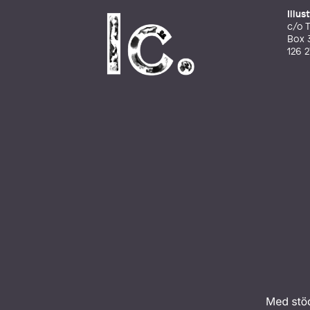
Illu
c/o T
Box 
126 