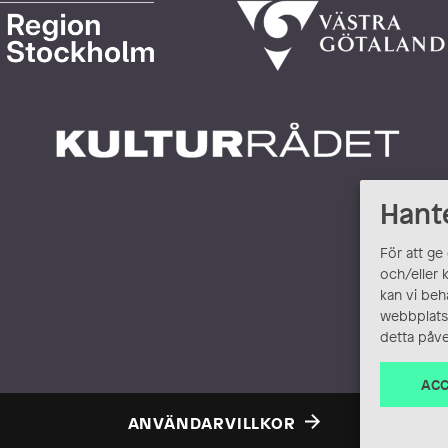
Hant
För att ge
och/eller 
kan vi beh
webbplats.
detta påve
ACC
ANVÄNDARVILLKOR